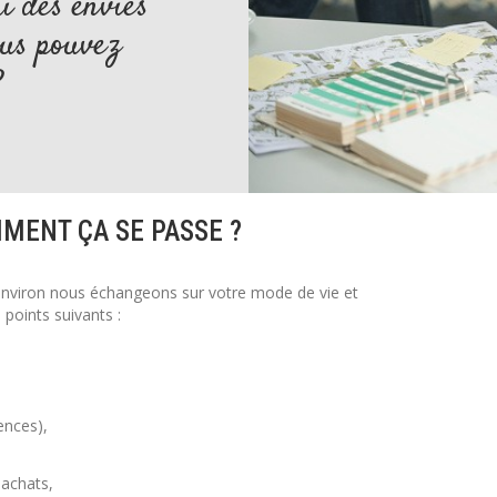
ai des envies
ous pouvez
?
MENT ÇA SE PASSE ?
nviron nous échangeons sur votre mode de vie et
points suivants :
ences),
achats,