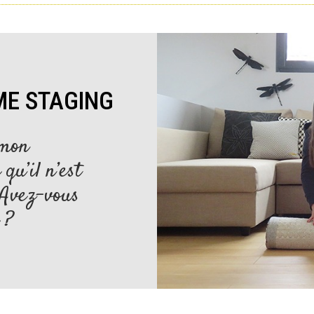
ME STAGING
 mon
qu’il n’est
 Avez-vous
 ?