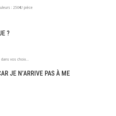
uleurs : 250
€
/ pièce
UE ?
r dans vos choix…
R JE N’ARRIVE PAS À ME